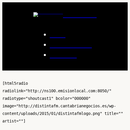
Saltar
al
Distinta FM
contenido
Inicio
Programación
Contacto
[html5radio
radiolink="http://ns100.emisionlocal.com:8050/"
radiotype="shoutcast1" bcolor="000000"
image="http://distintafm.cantabrianegocios.es/wp-
content/uploads/2015/01/distintafmlogo.png" title=""
artist=""]